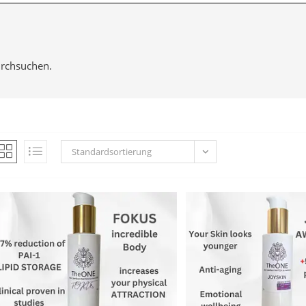
urchsuchen.
Standardsortierung