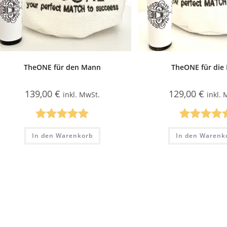
TheONE für den Mann
TheONE für die 
139,00
€
129,00
€
inkl. MwSt.
inkl.
Bewertet mit
Bewertet m
In den Warenkorb
In den Warenk
5.00
von 5
5.00
von 