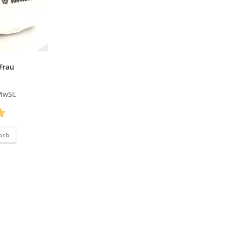
Frau
 MwSt.
it
orb
5