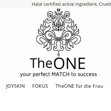
Halal certified active ingredient, Cruel
JOYSKIN
FOKUS
TheONE für die Frau