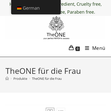
Halal certified active ingredient, Cruelty free,
German
PEG free, Chemical free, Paraben free.
Menü
0
TheONE für die Frau
>
Produkte
>
TheONE für die Frau